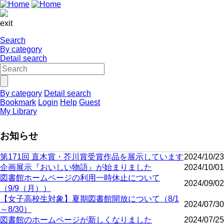
exit
Search
By category
Detail search
By category
Detail search
Bookmark
Login
Help
Guest
My Library
お知らせ
第171回 直木賞・芥川賞受賞作品を展示しています
2024/10/23
企画展示『おいしい物語』が始まりました
2024/10/01
図書館ホームページの利用一時休止について
2024/09/02
（9/9（月））
【女子高校生対象】夏期図書館開放について（8/1
2024/07/30
～8/30）
図書館のホームページが新しくなりました
2024/07/25