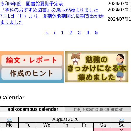
令和6年度 図書館夏期予定表
2024/07/01
『学科のおすすめ図書』の展示が始まりました
2024/07/01
7月1日（月）より、夏期休暇期間の長期貸出が始
2024/07/01
まりました
First
«
Previous
‹
Page
1
Page
2
Page
3
Page
4
Current
5
page
page
page
Pagination
Calendar
abikocampus calendar
mejirocampus calendar
August 2026
<<
>>
Mo
Tu
We
Th
Fr
Sa
Su
1
2