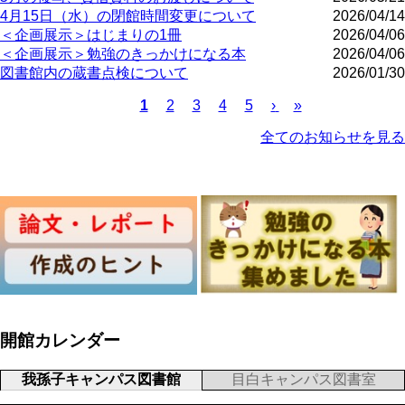
4月15日（水）の閉館時間変更について
2026/04/14
＜企画展示＞はじまりの1冊
2026/04/06
＜企画展示＞勉強のきっかけになる本
2026/04/06
図書館内の蔵書点検について
2026/01/30
1
Page
2
Page
3
Page
4
Page
5
›
»
カ
次
最
レ
ペ
終
ペ
全てのお知らせを見る
ン
ー
ペ
ー
ト
ジ
ー
ジ
ペ
ジ
送
ー
り
ジ
開館カレンダー
我孫子キャンパス図書館
目白キャンパス図書室